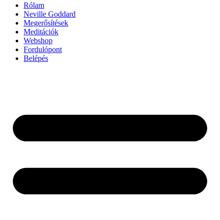
Rólam
Neville Goddard
Megerősítések
Meditációk
Webshop
Fordulópont
Belépés