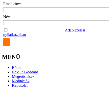
Email cím*
Név
Az űrlap elküldésével elfogadom az
Adatkezelési
nyilatkozatban
foglaltakat.
MENÜ
Rólam
Neville Goddard
Megerősítések
Meditációk
Kapcsolat