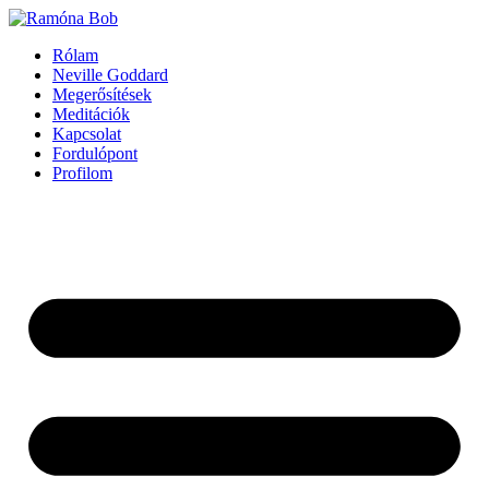
Ugrás
a
Rólam
tartalomhoz
Neville Goddard
Megerősítések
Meditációk
Kapcsolat
Fordulópont
Profilom