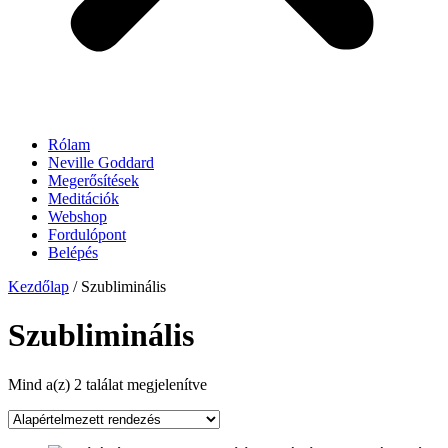
Rólam
Neville Goddard
Megerősítések
Meditációk
Webshop
Fordulópont
Belépés
Kezdőlap
/ Szubliminális
Szubliminális
Mind a(z) 2 találat megjelenítve