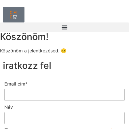
0
Ft
0
Köszönöm!
Köszönöm a jelentkezésed. 🙂
iratkozz fel
Email cím*
Név