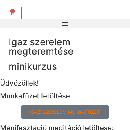
0
Igaz szerelem
megteremtése
minikurzus
Üdvözöllek!
Munkafüzet letöltése:
IGAZ SZERELEM MUNKAFÜZET
Manifesztáció meditáció letöltése: