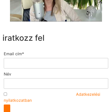
iratkozz fel
Email cím*
Név
Az űrlap elküldésével elfogadom az
Adatkezelési
nyilatkozatban
foglaltakat.