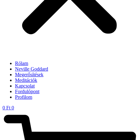
Rólam
Neville Goddard
Megerősítések
Meditációk
Kapcsolat
Fordulópont
Profilom
0
Ft
0