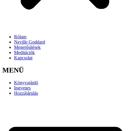
Rólam
Neville Goddard
Megerősítések
Meditációk
Kapcsolat
MENÜ
Könyvajánló
Ingyenes
Hozzájárulás