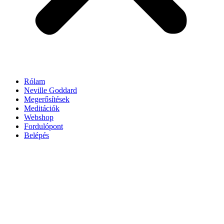
Rólam
Neville Goddard
Megerősítések
Meditációk
Webshop
Fordulópont
Belépés