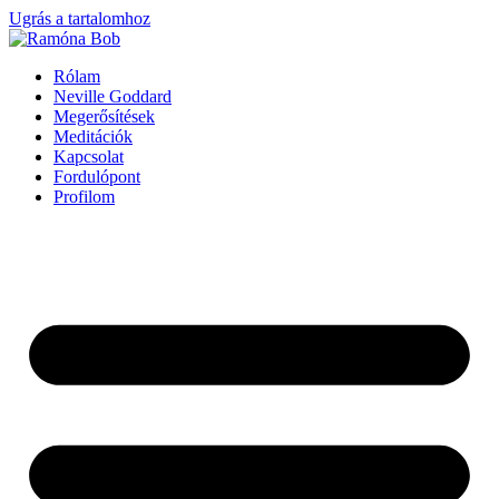
Ugrás a tartalomhoz
Rólam
Neville Goddard
Megerősítések
Meditációk
Kapcsolat
Fordulópont
Profilom