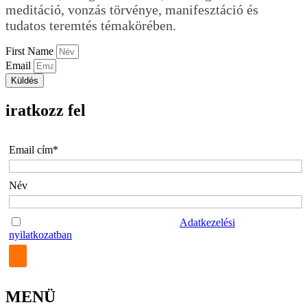
meditáció, vonzás törvénye, manifesztáció és
tudatos teremtés témakörében.
First Name
Email
Küldés
iratkozz fel
Email cím*
Név
Az űrlap elküldésével elfogadom az
Adatkezelési
nyilatkozatban
foglaltakat.
MENÜ