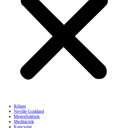
Rólam
Neville Goddard
Megerősítések
Meditációk
Kapcsolat