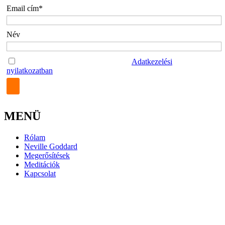
Email cím*
Név
Az űrlap elküldésével elfogadom az
Adatkezelési
nyilatkozatban
foglaltakat.
MENÜ
Rólam
Neville Goddard
Megerősítések
Meditációk
Kapcsolat