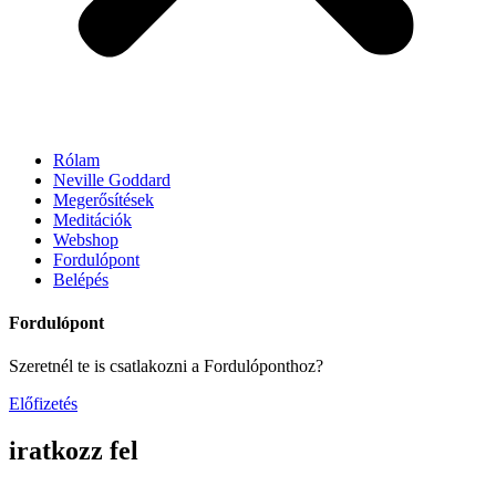
Rólam
Neville Goddard
Megerősítések
Meditációk
Webshop
Fordulópont
Belépés
Fordulópont
Szeretnél te is csatlakozni a Fordulóponthoz?
Előfizetés
iratkozz fel