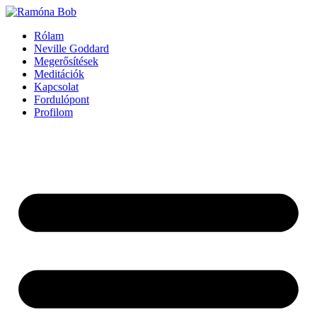
Ugrás
a
Rólam
tartalomhoz
Neville Goddard
Megerősítések
Meditációk
Kapcsolat
Fordulópont
Profilom