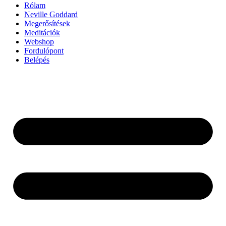
Rólam
Neville Goddard
Megerősítések
Meditációk
Webshop
Fordulópont
Belépés