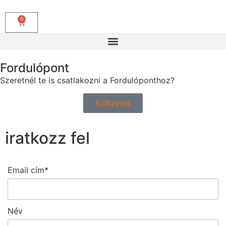
0
Fordulópont
Szeretnél te is csatlakozni a Fordulóponthoz?
Előfizetés
iratkozz fel
Email cím*
Név