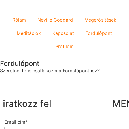
Rólam
Neville Goddard
Megerősítések
Meditációk
Kapcsolat
Fordulópont
Profilom
Fordulópont
Szeretnél te is csatlakozni a Fordulóponthoz?
iratkozz fel
ME
Email cím*