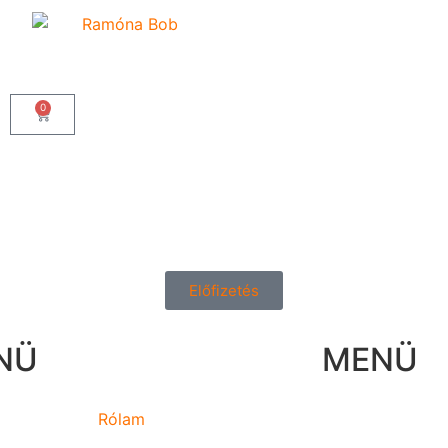
0
Előfizetés
NÜ
MENÜ
Rólam