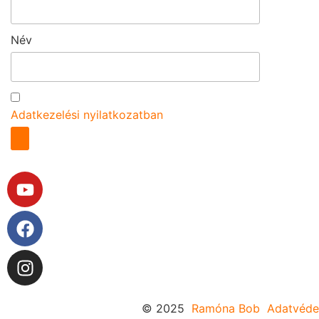
Név
Az űrlap elküldésével elfogadom az
Adatkezelési nyilatkozatban
foglaltakat.
© 2025
Ramóna Bob
Adatvéde