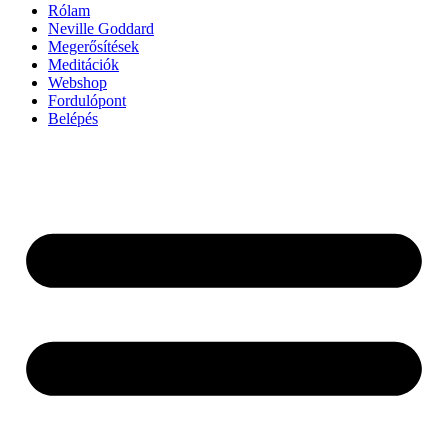
Rólam
Neville Goddard
Megerősítések
Meditációk
Webshop
Fordulópont
Belépés