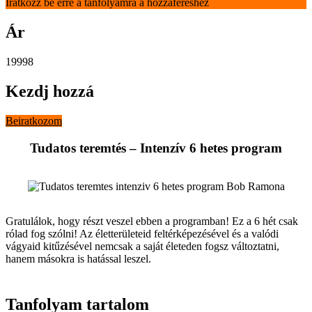
Iratkozz be erre a tanfolyamra a hozzáféréshez
Ár
19998
Kezdj hozzá
Beiratkozom
Tudatos teremtés – Intenzív 6 hetes program
Gratulálok, hogy részt veszel ebben a programban! Ez a 6 hét csak
rólad fog szólni! Az életterületeid feltérképezésével és a valódi
vágyaid kitűzésével nemcsak a saját életeden fogsz változtatni,
hanem másokra is hatással leszel.
Tanfolyam tartalom