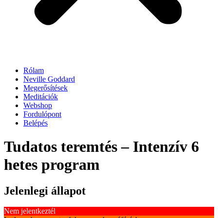
Rólam
Neville Goddard
Megerősítések
Meditációk
Webshop
Fordulópont
Belépés
Tudatos teremtés – Intenzív 6
hetes program
Jelenlegi állapot
Nem jelentkeztél