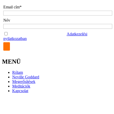
Email cím*
Név
Az űrlap elküldésével elfogadom az
Adatkezelési
nyilatkozatban
foglaltakat.
MENÜ
Rólam
Neville Goddard
Megerősítések
Meditációk
Kapcsolat