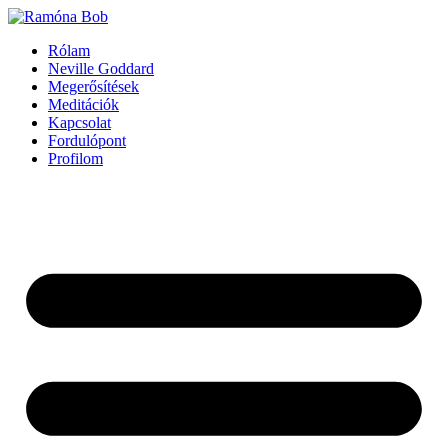
Ugrás
a
Rólam
tartalomhoz
Neville Goddard
Megerősítések
Meditációk
Kapcsolat
Fordulópont
Profilom