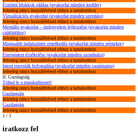
Érzelmi blokkok oldása (gyakorlat minden keddre)
Jelenleg nincs hozzáférésed ehhez a tartalomhoz
Vizualizációs gyakorlat (gyakorlat minden szerdára)
Jelenleg nincs hozzáférésed ehhez a tartalomhoz
Mentális gyakorlat – önfegyelem fejlesztése (gyakorlat minden
csütörtökre)
Jelenleg nincs hozzáférésed ehhez a tartalomhoz
Magasabb tudatszintre emelkedés (gyakorlat minden péntekre)
Jelenleg nincs hozzáférésed ehhez a tartalomhoz
Energiatest érzékelése (gyakorlat minden szombatra)
Jelenleg nincs hozzáférésed ehhez a tartalomhoz
Isteni energiák befogadása (gyakorlat minden vasárnapra)
Jelenleg nincs hozzáférésed ehhez a tartalomhoz
II. Gazdagság
Töltsd le a munkafüzetet!
Jelenleg nincs hozzáférésed ehhez a tartalomhoz
Gazdagság
Jelenleg nincs hozzáférésed ehhez a tartalomhoz
Gazdagság
Jelenleg nincs hozzáférésed ehhez a tartalomhoz
1 / 3
iratkozz fel