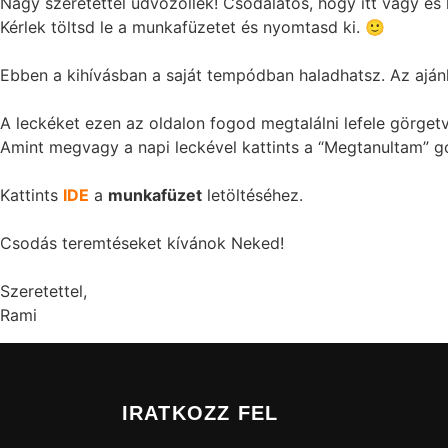
Nagy szeretettel üdvözöllek! Csodálatos, hogy itt vagy é
Kérlek töltsd le a munkafüzetet és nyomtasd ki. 🙂
Ebben a kihívásban a saját tempódban haladhatsz. Az aján
A leckéket ezen az oldalon fogod megtalálni lefele görgetv
Amint megvagy a napi leckével kattints a “Megtanultam” 
Kattints
IDE
a
munkafüzet
letöltéséhez.
Csodás teremtéseket kívánok Neked!
Szeretettel,
Rami
IRATKOZZ FEL