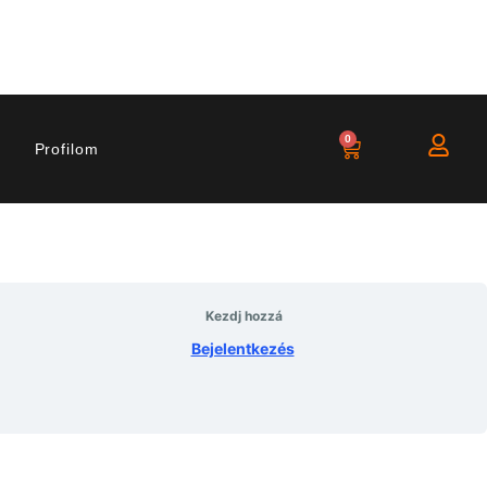
0
Profilom
Kezdj hozzá
Bejelentkezés