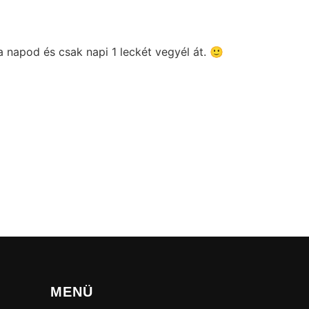
napod és csak napi 1 leckét vegyél át. 🙂
MENÜ