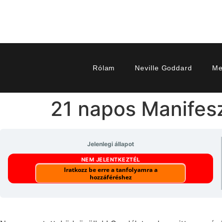
Rólam
Neville Goddard
Me
21 napos Manifesz
Jelenlegi állapot
NEM JELENTKEZTÉL
Iratkozz be erre a tanfolyamra a
hozzáféréshez