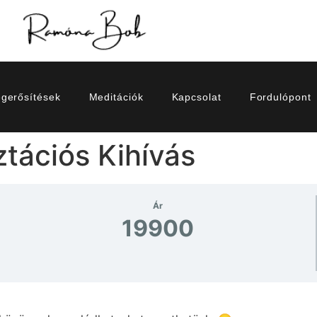
gerősítések
Meditációk
Kapcsolat
Fordulópont
tációs Kihívás
Ár
19900