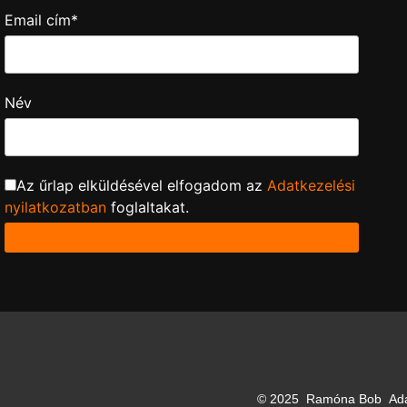
Email cím*
Név
Az űrlap elküldésével elfogadom az
Adatkezelési
nyilatkozatban
foglaltakat.
© 2025
Ramóna Bob
Ad