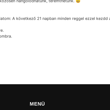
s közösen hangolódhatunk, teremthetünk. 😀
latom: A következő 21 napban minden reggel ezzel kezdd a 
e.
gombra.
MENÜ