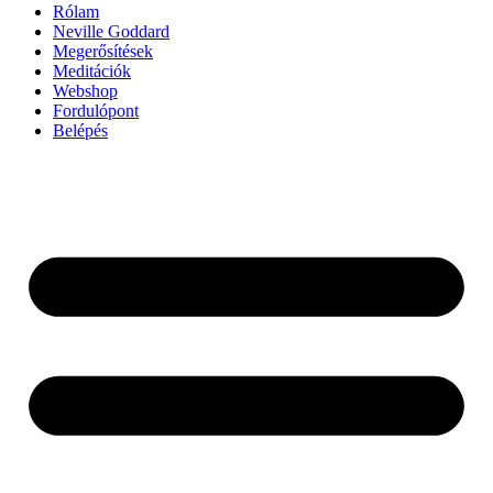
Rólam
Neville Goddard
Megerősítések
Meditációk
Webshop
Fordulópont
Belépés