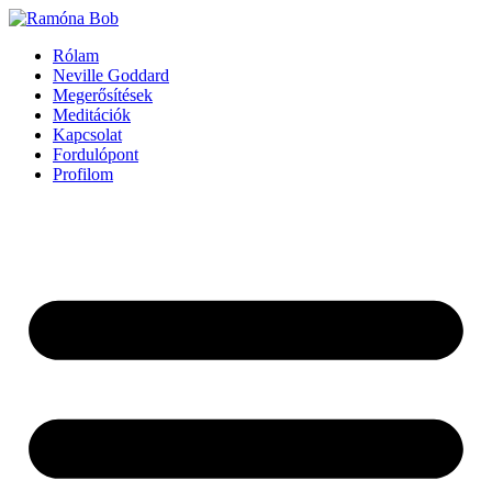
Ugrás
a
Rólam
tartalomhoz
Neville Goddard
Megerősítések
Meditációk
Kapcsolat
Fordulópont
Profilom