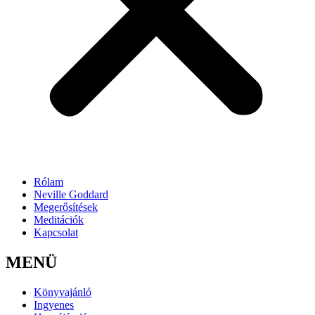
Rólam
Neville Goddard
Megerősítések
Meditációk
Kapcsolat
MENÜ
Könyvajánló
Ingyenes