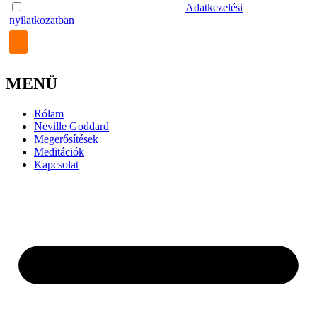
Az űrlap elküldésével elfogadom az
Adatkezelési
nyilatkozatban
foglaltakat.
MENÜ
Rólam
Neville Goddard
Megerősítések
Meditációk
Kapcsolat