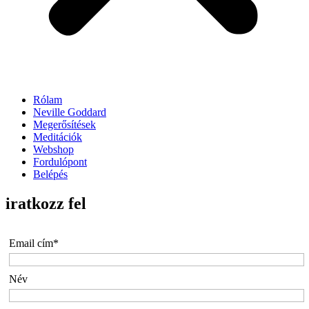
Rólam
Neville Goddard
Megerősítések
Meditációk
Webshop
Fordulópont
Belépés
iratkozz fel
Email cím*
Név