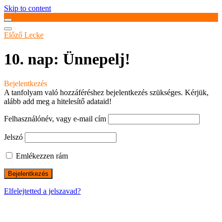
Skip to content
Előző Lecke
10. nap: Ünnepelj!
Bejelentkezés
A tanfolyam való hozzáféréshez bejelentkezés szükséges. Kérjük,
alább add meg a hitelesítő adataid!
Felhasználónév, vagy e-mail cím
Jelszó
Emlékezzen rám
Elfelejtetted a jelszavad?