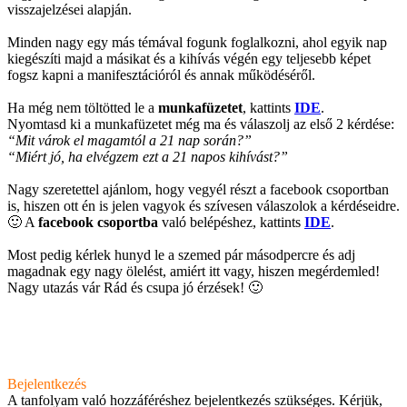
visszajelzései alapján.
Minden nagy egy más témával fogunk foglalkozni, ahol egyik nap
kiegészíti majd a másikat és a kihívás végén egy teljesebb képet
fogsz kapni a manifesztációról és annak működéséről.
Ha még nem töltötted le a
munkafüzetet
, kattints
IDE
.
Nyomtasd ki a munkafüzetet még ma és válaszolj az első 2 kérdése:
“Mit várok el magamtól a 21 nap során?”
“Miért jó, ha elvégzem ezt a 21 napos kihívást?”
Nagy szeretettel ajánlom, hogy vegyél részt a facebook csoportban
is, hiszen ott én is jelen vagyok és szívesen válaszolok a kérdéseidre.
🙂 A
facebook csoportba
való belépéshez, kattints
IDE
.
Most pedig kérlek hunyd le a szemed pár másodpercre és adj
magadnak egy nagy ölelést, amiért itt vagy, hiszen megérdemled!
Nagy utazás vár Rád és csupa jó érzések! 🙂
Bejelentkezés
A tanfolyam való hozzáféréshez bejelentkezés szükséges. Kérjük,