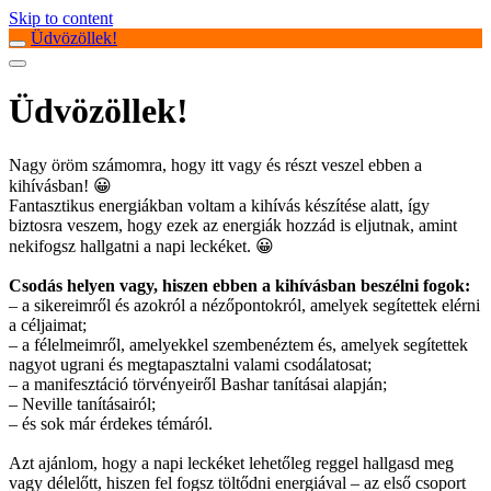
Skip to content
Üdvözöllek!
Üdvözöllek!
Nagy öröm számomra, hogy itt vagy és részt veszel ebben a
kihívásban! 😀
Fantasztikus energiákban voltam a kihívás készítése alatt, így
biztosra veszem, hogy ezek az energiák hozzád is eljutnak, amint
nekifogsz hallgatni a napi leckéket. 😀
Csodás helyen vagy, hiszen ebben a kihívásban beszélni fogok:
– a sikereimről és azokról a nézőpontokról, amelyek segítettek elérni
a céljaimat;
– a félelmeimről, amelyekkel szembenéztem és, amelyek segítettek
nagyot ugrani és megtapasztalni valami csodálatosat;
– a manifesztáció törvényeiről Bashar tanításai alapján;
– Neville tanításairól;
– és sok már érdekes témáról.
Azt ajánlom, hogy a napi leckéket lehetőleg reggel hallgasd meg
vagy délelőtt, hiszen fel fogsz töltődni energiával – az első csoport